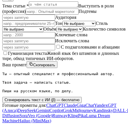
Тема статьи *
Выступить в роли
(профессия)
Подтемы
Аудитория
Тон
Стиль
Объём
Количество символов
Ключевые слова
Исключить слова
С подзаголовками и абзацами
Гуманизация текста
Живой язык без штампов и длинных
тире, обход типичных ИИ-оборотов.
Ваш промпт
Скопировать
Ты — опытный специалист и профессиональный автор.

Твоя задача — написать статью.

Пиши на русском языке, по делу.
Сгенерировать текст с ИИ (β) — бесплатно
Готовые промпты для:
ChatGPT
Claude
GigaChat
YandexGPT
(Алиса)
DeepSeek
Gemini
Copilot
Grok
Midjourney
Kandinsky
DALL·
Diffusion
Sora
Veo (Google)
Runway
Kling
Pika
Luma Dream
Machine
Hailuo (MiniMax)