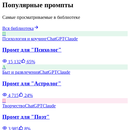
Популярные промпты
Самые просматриваемые в библиотеке
Вся библиотека
П
Психология и коучинг
ChatGPT
Claude
Промт для "Психолог"
15 132
65
%
А
Быт и развлечения
ChatGPT
Claude
Промт для "Астролог"
4 715
24
%
П
Творчество
ChatGPT
Claude
Промт для "Поэт"
3 985
8
%