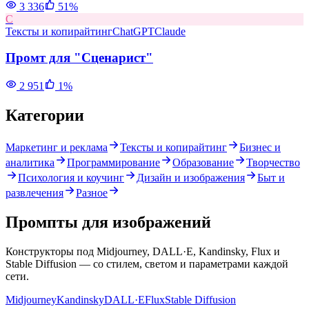
3 336
51
%
С
Тексты и копирайтинг
ChatGPT
Claude
Промт для "Сценарист"
2 951
1
%
Категории
Маркетинг и реклама
Тексты и копирайтинг
Бизнес и
аналитика
Программирование
Образование
Творчество
Психология и коучинг
Дизайн и изображения
Быт и
развлечения
Разное
Промпты для
изображений
Конструкторы под Midjourney, DALL·E, Kandinsky, Flux и
Stable Diffusion — со стилем, светом и параметрами каждой
сети.
Midjourney
Kandinsky
DALL·E
Flux
Stable Diffusion