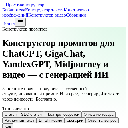
П
Промт-конструктор
Библиотека
Конструктор текста
Конструктор
изображений
Конструктор видео
Сборники
Войти
Конструктор промптов
Конструктор промптов для
ChatGPT, GigaChat,
YandexGPT, Midjourney и
видео —
с генерацией ИИ
Заполните поля — получите качественный
структурированный промпт. Или сразу сгенерируйте текст
через нейросеть. Бесплатно.
Тип контента
Статья
SEO-статья
Пост для соцсетей
Описание товара
Рекламный текст
Email-письмо
Сценарий
Ответ на вопрос
Код