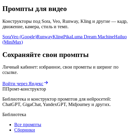
Промпты для
видео
Конструкторы под Sora, Veo, Runway, Kling и другие — кадр,
движение, камера, стиль и темп.
Sora
Veo (Google)
Runway
Kling
Pika
Luma Dream Machine
Hailuo
(MiniMax)
Сохраняйте свои промпты
Личный кабинет: избранное, свои промпты и шеринг по
ссылке.
Войти через Яндекс
П
Промт-конструктор
Библиотека и конструктор промптов для нейросетей:
ChatGPT, GigaChat, YandexGPT, Midjourney и других.
Библиотека
Все промпты
Сборники