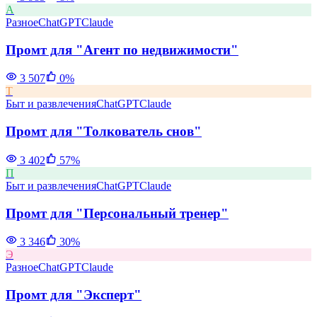
А
Разное
ChatGPT
Claude
Промт для "Агент по недвижимости"
3 507
0
%
Т
Быт и развлечения
ChatGPT
Claude
Промт для "Толкователь снов"
3 402
57
%
П
Быт и развлечения
ChatGPT
Claude
Промт для "Персональный тренер"
3 346
30
%
Э
Разное
ChatGPT
Claude
Промт для "Эксперт"