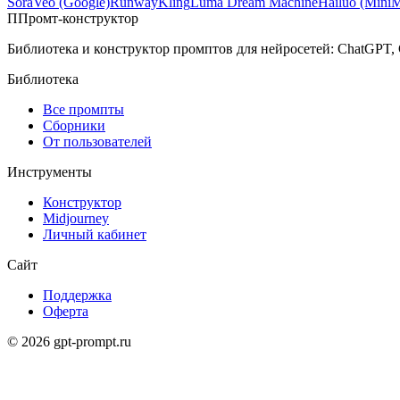
Sora
Veo (Google)
Runway
Kling
Luma Dream Machine
Hailuo (Mini
П
Промт-конструктор
Библиотека и конструктор промптов для нейросетей: ChatGPT, 
Библиотека
Все промпты
Сборники
От пользователей
Инструменты
Конструктор
Midjourney
Личный кабинет
Сайт
Поддержка
Оферта
©
2026
gpt-prompt.ru