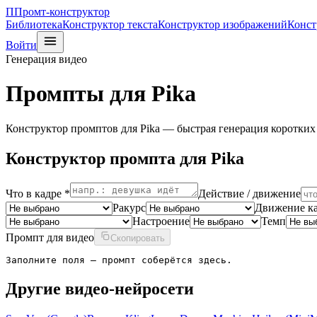
П
Промт-конструктор
Библиотека
Конструктор текста
Конструктор изображений
Конст
Войти
Генерация видео
Промпты для Pika
Конструктор промптов для Pika — быстрая генерация коротких
Конструктор промпта для
Pika
Что в кадре *
Действие / движение
Ракурс
Движение к
Настроение
Темп
Промпт для видео
Скопировать
Заполните поля — промпт соберётся здесь.
Другие
видео-нейросети