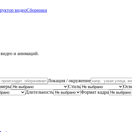
руктор видео
Сборники
 видео и анимаций.
Локация / окружение
амеры
Стиль
Осв
Длительность
Формат кадра