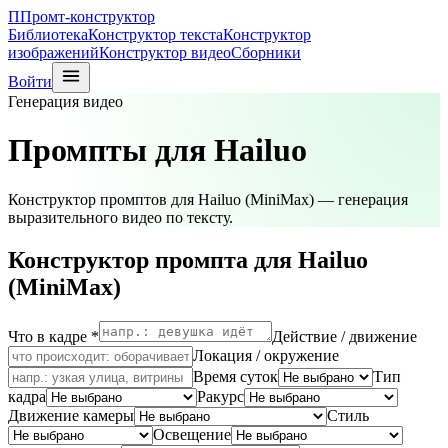
П
Промт-конструктор
Библиотека
Конструктор текста
Конструктор
изображений
Конструктор видео
Сборники
Войти
Генерация видео
Промпты для Hailuo
Конструктор промптов для Hailuo (MiniMax) — генерация
выразительного видео по тексту.
Конструктор промпта для
Hailuo
(MiniMax)
Что в кадре *
Действие / движение
Локация / окружение
Время суток
Тип
кадра
Ракурс
Движение камеры
Стиль
Освещение