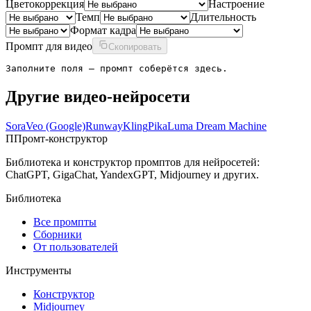
Цветокоррекция
Настроение
Темп
Длительность
Формат кадра
Промпт для видео
Скопировать
Заполните поля — промпт соберётся здесь.
Другие
видео-нейросети
Sora
Veo (Google)
Runway
Kling
Pika
Luma Dream Machine
П
Промт-конструктор
Библиотека и конструктор промптов для нейросетей:
ChatGPT, GigaChat, YandexGPT, Midjourney и других.
Библиотека
Все промпты
Сборники
От пользователей
Инструменты
Конструктор
Midjourney