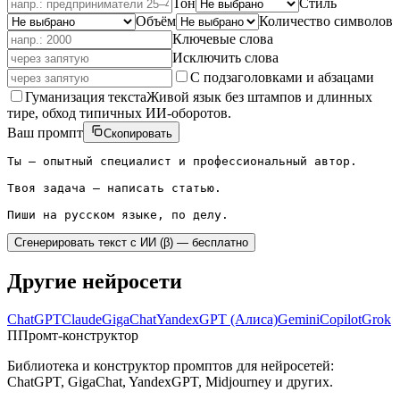
Тон
Стиль
Объём
Количество символов
Ключевые слова
Исключить слова
С подзаголовками и абзацами
Гуманизация текста
Живой язык без штампов и длинных
тире, обход типичных ИИ-оборотов.
Ваш промпт
Скопировать
Ты — опытный специалист и профессиональный автор.

Твоя задача — написать статью.

Пиши на русском языке, по делу.
Сгенерировать текст с ИИ (β) — бесплатно
Другие
нейросети
ChatGPT
Claude
GigaChat
YandexGPT (Алиса)
Gemini
Copilot
Grok
П
Промт-конструктор
Библиотека и конструктор промптов для нейросетей:
ChatGPT, GigaChat, YandexGPT, Midjourney и других.