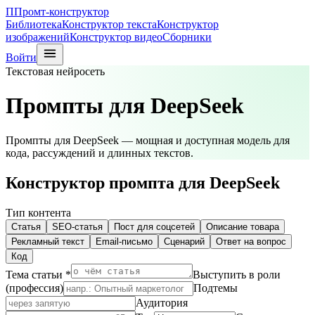
П
Промт-конструктор
Библиотека
Конструктор текста
Конструктор
изображений
Конструктор видео
Сборники
Войти
Текстовая нейросеть
Промпты для DeepSeek
Промпты для DeepSeek — мощная и доступная модель для
кода, рассуждений и длинных текстов.
Конструктор промпта для
DeepSeek
Тип контента
Статья
SEO-статья
Пост для соцсетей
Описание товара
Рекламный текст
Email-письмо
Сценарий
Ответ на вопрос
Код
Тема статьи *
Выступить в роли
(профессия)
Подтемы
Аудитория