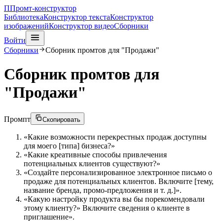
П
Промт-конструктор
Библиотека
Конструктор текста
Конструктор
изображений
Конструктор видео
Сборники
Войти
Сборники
Сборник промтов для "Продажи"
Сборник промтов для
"Продажи"
Промпт
Скопировать
«Какие возможности перекрестных продаж доступны
для моего [типа] бизнеса?»
«Какие креативные способы привлечения
потенциальных клиентов существуют?»
«Создайте персонализированное электронное письмо о
продаже для потенциальных клиентов. Включите [тему,
название бренда, промо-предложения и т. д.]».
«Какую настройку продукта вы бы порекомендовали
этому клиенту?»
Включите сведения о клиенте в
приглашение».