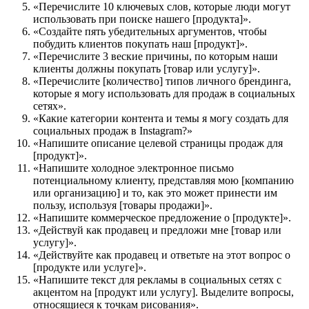
«Перечислите 10 ключевых слов, которые люди могут
использовать при поиске нашего [продукта]».
«Создайте пять убедительных аргументов, чтобы
побудить клиентов покупать наш [продукт]».
«Перечислите 3 веские причины, по которым наши
клиенты должны покупать [товар или услугу]».
«Перечислите [количество] типов личного брендинга,
которые я могу использовать для продаж в социальных
сетях».
«Какие категории контента и темы я могу создать для
социальных продаж в Instagram?»
«Напишите описание целевой страницы продаж для
[продукт]».
«Напишите холодное электронное письмо
потенциальному клиенту, представляя мою [компанию
или организацию] и то, как это может принести им
пользу, используя [товары продажи]».
«Напишите коммерческое предложение о [продукте]».
«Действуй как продавец и предложи мне [товар или
услугу]».
«Действуйте как продавец и ответьте на этот вопрос о
[продукте или услуге]».
«Напишите текст для рекламы в социальных сетях с
акцентом на [продукт или услугу]. Выделите вопросы,
относящиеся к точкам рисования».