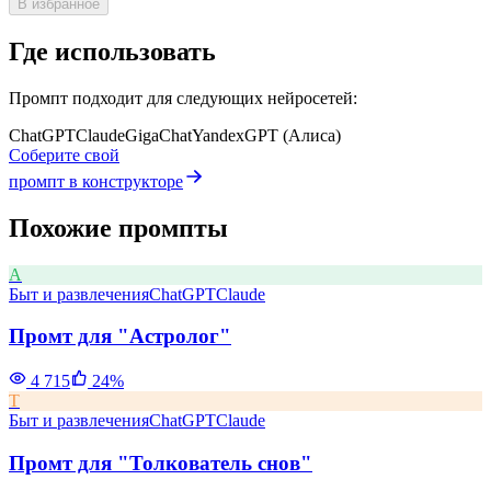
В избранное
Где использовать
Промпт подходит для следующих нейросетей:
ChatGPT
Claude
GigaChat
YandexGPT (Алиса)
Соберите свой
промпт в конструкторе
Похожие промпты
А
Быт и развлечения
ChatGPT
Claude
Промт для "Астролог"
4 715
24
%
Т
Быт и развлечения
ChatGPT
Claude
Промт для "Толкователь снов"