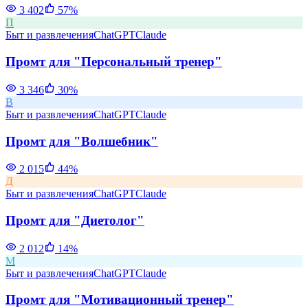
3 402
57
%
П
Быт и развлечения
ChatGPT
Claude
Промт для "Персональный тренер"
3 346
30
%
В
Быт и развлечения
ChatGPT
Claude
Промт для "Волшебник"
2 015
44
%
Д
Быт и развлечения
ChatGPT
Claude
Промт для "Диетолог"
2 012
14
%
М
Быт и развлечения
ChatGPT
Claude
Промт для "Мотивационный тренер"