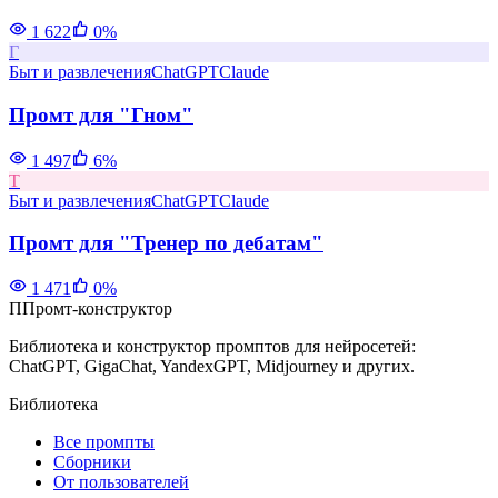
1 622
0
%
Г
Быт и развлечения
ChatGPT
Claude
Промт для "Гном"
1 497
6
%
Т
Быт и развлечения
ChatGPT
Claude
Промт для "Тренер по дебатам"
1 471
0
%
П
Промт-конструктор
Библиотека и конструктор промптов для нейросетей:
ChatGPT, GigaChat, YandexGPT, Midjourney и других.
Библиотека
Все промпты
Сборники
От пользователей