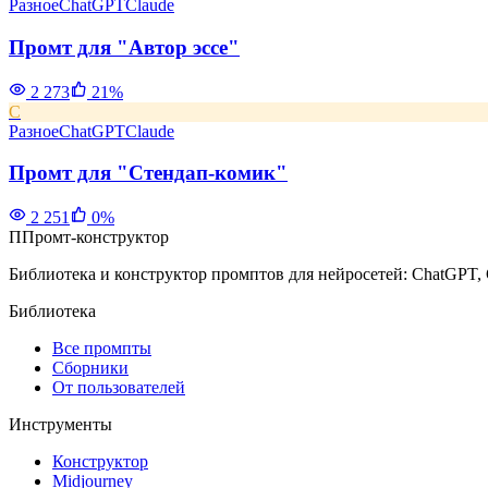
Разное
ChatGPT
Claude
Промт для "Автор эссе"
2 273
21
%
С
Разное
ChatGPT
Claude
Промт для "Стендап-комик"
2 251
0
%
П
Промт-конструктор
Библиотека и конструктор промптов для нейросетей: ChatGPT, 
Библиотека
Все промпты
Сборники
От пользователей
Инструменты
Конструктор
Midjourney