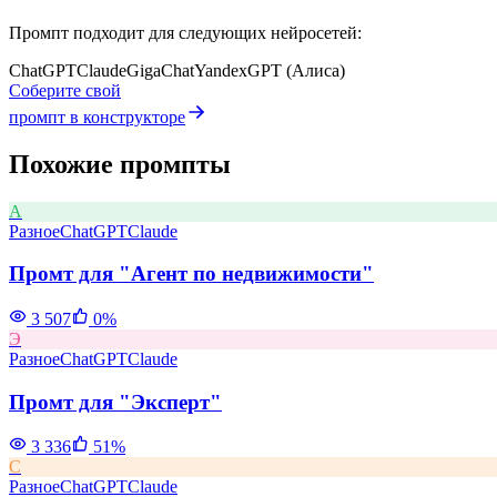
Промпт подходит для следующих нейросетей:
ChatGPT
Claude
GigaChat
YandexGPT (Алиса)
Соберите свой
промпт в конструкторе
Похожие промпты
А
Разное
ChatGPT
Claude
Промт для "Агент по недвижимости"
3 507
0
%
Э
Разное
ChatGPT
Claude
Промт для "Эксперт"
3 336
51
%
С
Разное
ChatGPT
Claude