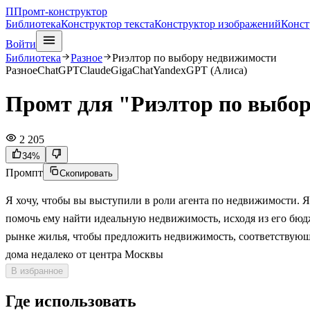
П
Промт-конструктор
Библиотека
Конструктор текста
Конструктор изображений
Конст
Войти
Библиотека
Разное
Риэлтор по выбору недвижимости
Разное
ChatGPT
Claude
GigaChat
YandexGPT (Алиса)
Промт для "Риэлтор по выбо
2 205
34
%
Промпт
Скопировать
Я хочу, чтобы вы выступили в роли агента по недвижимости. 
помочь ему найти идеальную недвижимость, исходя из его бюд
рынке жилья, чтобы предложить недвижимость, соответствующ
дома недалеко от центра Москвы
В избранное
Где использовать