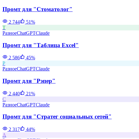
Промт для "Стоматолог"
2 744
51
%
Т
Разное
ChatGPT
Claude
Промт для "Таблица Excel"
2 586
45
%
Р
Разное
ChatGPT
Claude
Промт для "Рэпер"
2 440
21
%
С
Разное
ChatGPT
Claude
Промт для "Стратег социальных сетей"
2 317
44
%
А