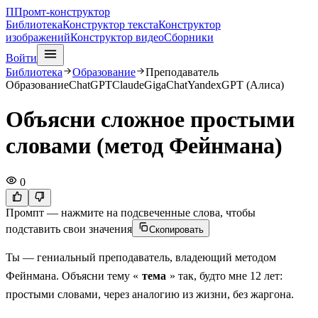
П
Промт-конструктор
Библиотека
Конструктор текста
Конструктор
изображений
Конструктор видео
Сборники
Войти
Библиотека
Образование
Преподаватель
Образование
ChatGPT
Claude
GigaChat
YandexGPT (Алиса)
Объясни сложное простыми
словами (метод Фейнмана)
0
Промпт — нажмите на подсвеченные слова, чтобы
подставить свои значения
Скопировать
Ты — гениальный преподаватель, владеющий методом
Фейнмана. Объясни тему «
тема
» так, будто мне 12 лет:
простыми словами, через аналогию из жизни, без жаргона.