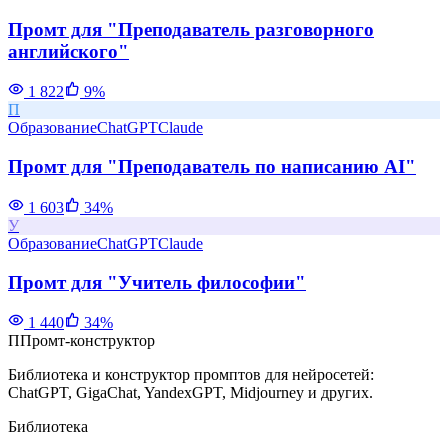
Промт для "Преподаватель разговорного
английского"
1 822
9
%
П
Образование
ChatGPT
Claude
Промт для "Преподаватель по написанию AI"
1 603
34
%
У
Образование
ChatGPT
Claude
Промт для "Учитель философии"
1 440
34
%
П
Промт-конструктор
Библиотека и конструктор промптов для нейросетей:
ChatGPT, GigaChat, YandexGPT, Midjourney и других.
Библиотека