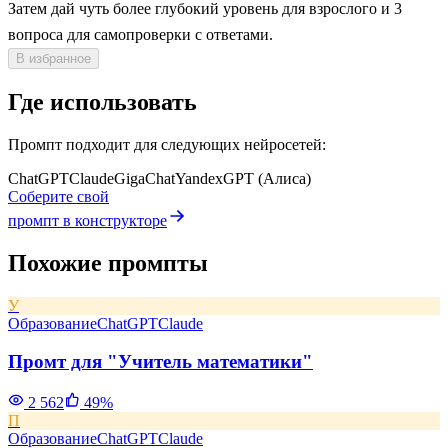
Затем дай чуть более глубокий уровень для взрослого и 3
вопроса для самопроверки с ответами.
В избранное
Где использовать
Промпт подходит для следующих нейросетей:
ChatGPT
Claude
GigaChat
YandexGPT (Алиса)
Соберите свой
промпт в конструкторе
Похожие промпты
У
Образование
ChatGPT
Claude
Промт для "Учитель математики"
2 562
49
%
П
Образование
ChatGPT
Claude