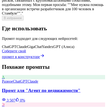
рисков, связанных с крупномасштабными событиями,
подобными этому. Моя первая просьба: ""Мне нужна помощь
в организации встречи разработчиков для 100 человек в
Стамбуле""."
В избранное
Где использовать
Промпт подходит для следующих нейросетей:
ChatGPT
Claude
GigaChat
YandexGPT (Алиса)
Соберите свой
промпт в конструкторе
Похожие промпты
А
Разное
ChatGPT
Claude
Промт для "Агент по недвижимости"
3 507
0
%
Э