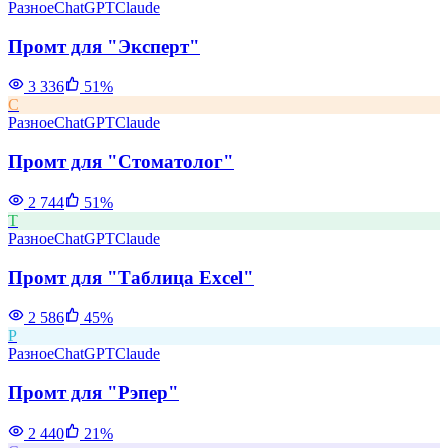
Разное
ChatGPT
Claude
Промт для "Эксперт"
3 336
51
%
С
Разное
ChatGPT
Claude
Промт для "Стоматолог"
2 744
51
%
Т
Разное
ChatGPT
Claude
Промт для "Таблица Excel"
2 586
45
%
Р
Разное
ChatGPT
Claude
Промт для "Рэпер"
2 440
21
%