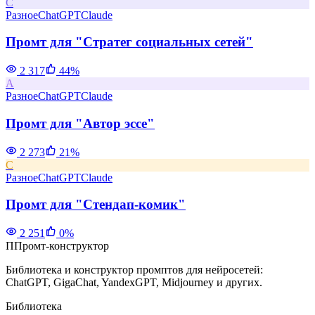
С
Разное
ChatGPT
Claude
Промт для "Стратег социальных сетей"
2 317
44
%
А
Разное
ChatGPT
Claude
Промт для "Автор эссе"
2 273
21
%
С
Разное
ChatGPT
Claude
Промт для "Стендап-комик"
2 251
0
%
П
Промт-конструктор
Библиотека и конструктор промптов для нейросетей:
ChatGPT, GigaChat, YandexGPT, Midjourney и других.
Библиотека