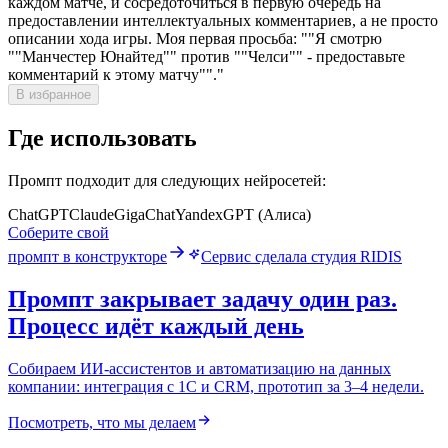
каждом матче, и сосредоточиться в первую очередь на
предоставлении интеллектуальных комментариев, а не просто
описании хода игры. Моя первая просьба: ""Я смотрю
""Манчестер Юнайтед"" против ""Челси"" - предоставьте
комментарий к этому матчу""."
В избранное
Где использовать
Промпт подходит для следующих нейросетей:
ChatGPT
Claude
GigaChat
YandexGPT (Алиса)
Соберите свой
промпт в конструкторе
Сервис сделала студия RIDIS
Промпт закрывает задачу один раз.
Процесс идёт каждый день
Собираем ИИ-ассистентов и автоматизацию на данных
компании: интеграция с 1С и CRM, прототип за 3–4 недели.
Посмотреть, что мы делаем