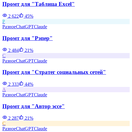
Промт для "Таблица Excel"
2 622
45
%
Р
Разное
ChatGPT
Claude
Промт для "Рэпер"
2 484
21
%
С
Разное
ChatGPT
Claude
Промт для "Стратег социальных сетей"
2 333
44
%
А
Разное
ChatGPT
Claude
Промт для "Автор эссе"
2 287
21
%
С
Разное
ChatGPT
Claude