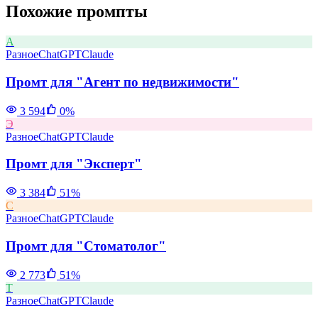
Похожие промпты
А
Разное
ChatGPT
Claude
Промт для "Агент по недвижимости"
3 594
0
%
Э
Разное
ChatGPT
Claude
Промт для "Эксперт"
3 384
51
%
С
Разное
ChatGPT
Claude
Промт для "Стоматолог"
2 773
51
%
Т
Разное
ChatGPT
Claude