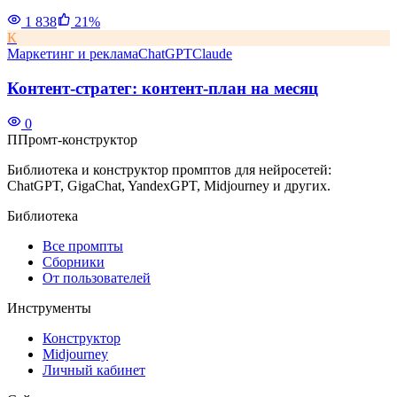
1 838
21
%
К
Маркетинг и реклама
ChatGPT
Claude
Контент-стратег: контент-план на месяц
0
П
Промт-конструктор
Библиотека и конструктор промптов для нейросетей:
ChatGPT, GigaChat, YandexGPT, Midjourney и других.
Библиотека
Все промпты
Сборники
От пользователей
Инструменты
Конструктор
Midjourney
Личный кабинет