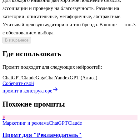
Для каждого названия дай короткое пояснение смысла,
ассоциации и проверку на благозвучность. Раздели на
категории: описательные, метафоричные, абстрактные.
Учитывай целевую аудиторию и тон бренда. В конце — топ-3
с обоснованием выбора.
В избранное
Где использовать
Промпт подходит для следующих нейросетей:
ChatGPT
Claude
GigaChat
YandexGPT (Алиса)
Соберите свой
промпт в конструкторе
Похожие промпты
Р
Маркетинг и реклама
ChatGPT
Claude
Промт для "Рекламодатель"