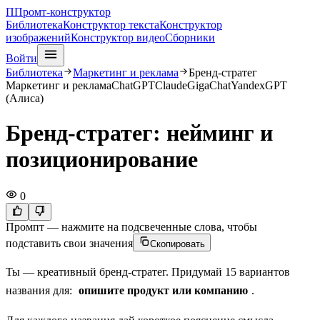
П
Промт-конструктор
Библиотека
Конструктор текста
Конструктор
изображений
Конструктор видео
Сборники
Войти
Библиотека
Маркетинг и реклама
Бренд-стратег
Маркетинг и реклама
ChatGPT
Claude
GigaChat
YandexGPT
(Алиса)
Бренд-стратег: нейминг и
позиционирование
0
Промпт — нажмите на подсвеченные слова, чтобы
подставить свои значения
Скопировать
Ты — креативный бренд-стратег. Придумай 15 вариантов
названия для:
опишите продукт или компанию
.